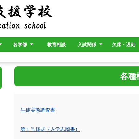
各学部
教育相談
入試関係
欠席・遅刻
予定
計画
幼小学部
中学部
高等部
寄宿舎
入試情報
各種様式
各種
生徒実態調査書
第１号様式（入学志願書）