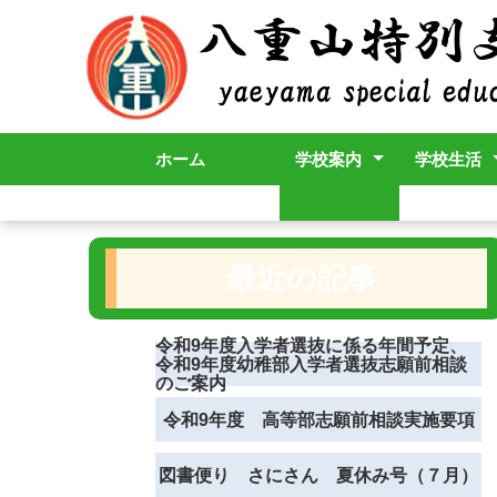
ホーム
学校案内
学校生活
校長挨拶
学校紹介等
学校評価
学校紹介動画
学校要覧
年間行事
年間指導
職員必携
SDGs通信
AI活用ルール
最近の記事
令和9年度入学者選抜に係る年間予定、
令和9年度幼稚部入学者選抜志願前相談
のご案内
令和9年度 高等部志願前相談実施要項
図書便り さにさん 夏休み号（７月）