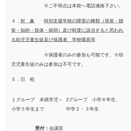
※ご不明点は本校へ電話連絡下さい。
４．
対 象
特別支援学校の障害の種類（視覚・聴
覚・知的・肢体・病弱）及び程度に該当すると思われ
る幼児児童生徒及び保護者、学校職員等
※保護者のみの参加も可能です。※幼
児児童生徒のみは参加は不可です。
５．日 程
１グループ 未就学児～
2グループ 小学６年生、
小学５年生まで
中学２・３年生
受付：
会議室