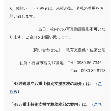
６
.
お願い ・引率者は、来校の際、名札の着用をお
願い致します。
・当日、校内での写真動画撮影不可とな
ります、ご協力をお願い致します。
【問い合わせ先】 教育支援係：佐藤公昭
住所：石垣市宮良
77
番地
Tel
：
0980-86-7345
Fax
：
0980-86-8113
「
R8
沖縄県立八重山特別支援学校の紹介」は、（
こ
ちら
）
「
R8
八重山特別支援学校幼稚部の案内」は、（
こち